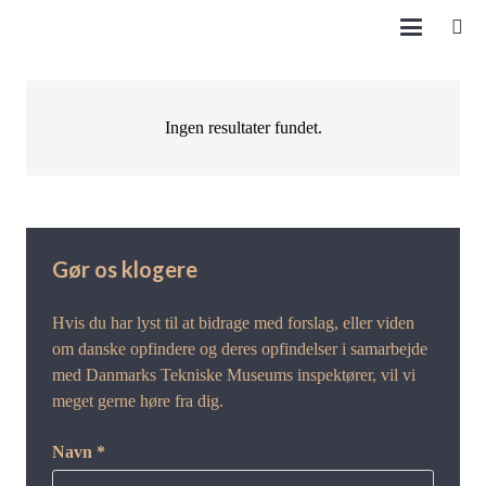
Ingen resultater fundet.
Gør os klogere
Hvis du har lyst til at bidrage med forslag, eller viden
om danske opfindere og deres opfindelser i samarbejde
med Danmarks Tekniske Museums inspektører, vil vi
meget gerne høre fra dig.
Navn *