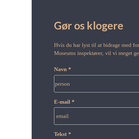
Gør os klogere
Hvis du har lyst til at bidrage med 
Museums inspektører, vil vi meget ger
Navn *
person
E-mail *
email
Tekst *