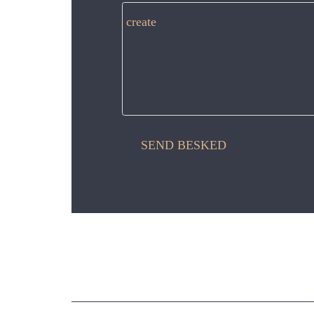
create
SEND BESKED