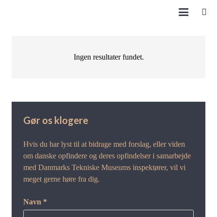
Ingen resultater fundet.
Gør os klogere
Hvis du har lyst til at bidrage med forslag, eller viden
om danske opfindere og deres opfindelser i samarbejde
med Danmarks Tekniske Museums inspektører, vil vi
meget gerne høre fra dig.
Navn *