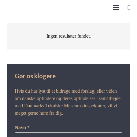
Ingen resultater fundet.
Gør os klogere
Hvis du har lyst til at bidrage med forslag, eller viden
om danske opfindere og deres opfindelser i samarbejde
med Danmarks Tekniske Museums inspektører, vil vi
meget gerne høre fra dig.
Navn *