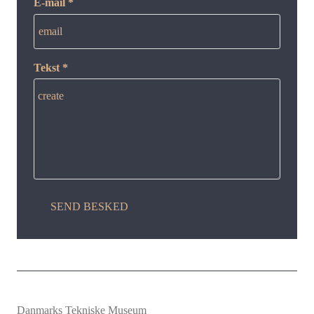
E-mail *
email
Tekst *
create
SEND BESKED
Danmarks Tekniske Museum