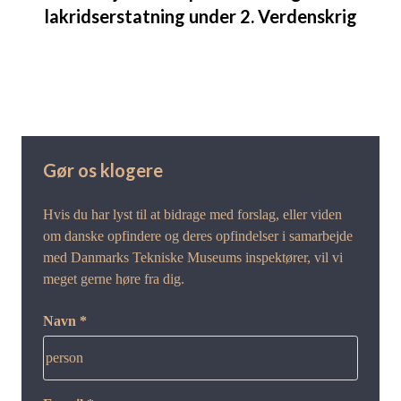
lakridserstatning under 2. Verdenskrig
Gør os klogere
Hvis du har lyst til at bidrage med forslag, eller viden
om danske opfindere og deres opfindelser i samarbejde
med Danmarks Tekniske Museums inspektører, vil vi
meget gerne høre fra dig.
Navn *
person