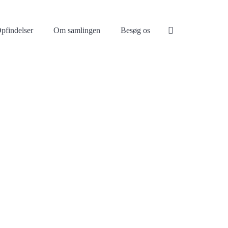
pfindelser
Om samlingen
Besøg os