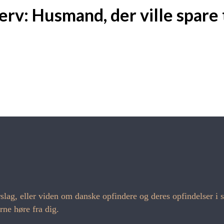
rv: Husmand, der ville spare t
forslag, eller viden om danske opfindere og deres opfindelser
ne høre fra dig.