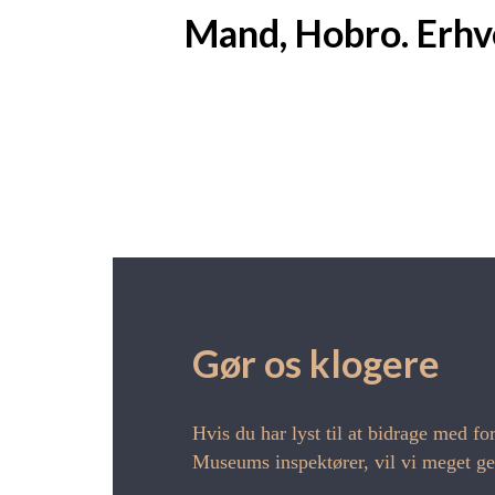
Mand, Hobro. Erhve
Gør os klogere
Hvis du har lyst til at bidrage med 
Museums inspektører, vil vi meget ger