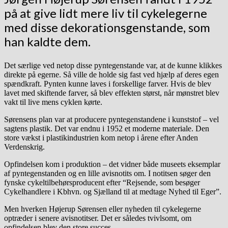
på at give lidt mere liv til cykelegerne
med disse dekorationsgenstande, som
han kaldte dem.
Det særlige ved netop disse pyntegenstande var, at de kunne klikkes
direkte på egerne. Så ville de holde sig fast ved hjælp af deres egen
spændkraft. Pynten kunne laves i forskellige farver. Hvis de blev
lavet med skiftende farver, så blev effekten størst, når mønstret blev
vakt til live mens cyklen kørte.
Sørensens plan var at producere pyntegenstandene i kunststof – vel
sagtens plastik. Det var endnu i 1952 et moderne materiale. Den
store vækst i plastikindustrien kom netop i årene efter Anden
Verdenskrig.
Opfindelsen kom i produktion – det vidner både museets eksemplar
af pyntegenstanden og en lille avisnotits om. I notitsen søger den
fynske cykeltilbehørsproducent efter “Rejsende, som besøger
Cykelhandlere i Kbhvn. og Sjælland til at medtage Nyhed til Eger”.
Men hverken Højerup Sørensen eller nyheden til cykelegerne
optræder i senere avisnotitser. Det er således tvivlsomt, om
opfindelsen blev den store succes.