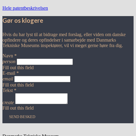
Hele patentbeskrivelsen
Gør os klogere
Hvis du har lyst til at bidrage med forslag, eller viden om danske
opfindere og deres opfindelser i samarbejde med Danmarks
Tekniske Museums inspektører, vil vi meget gerne høre fra dig.
Navn *
person
Fill out this field
E-mail *
email
Fill out this field
Tekst *
create
Fill out this field
SEND BESKED