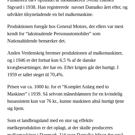
Sigvard i 1938. Han registrerede navnet Damalko året efter, og
udvikler tilsyneladende en hel malkemaskine.
Produktionen foregår hos General Motors, der ellers var mest
kendt for “lakstraalende Personautomobiler” som
Nationaltidende bemærker det.
Anden Verdenskrig bremser produktionen af malkemaskiner,
og i 1946 er det fortsat kun 6,5 % af de danske
kvægbesætninger, der har en. Efter krigen går det hurtigt. I
1959 er tallet steget til 70,4%.
Prisen var ca. 1000 kr. for et “Komplet Anlæg med to
Maskiner” i 1939. Så selvom månedslønnen for en kvindelig
husassistent kun var 76 kr., kunne maskinen altså hurtigt tjene
sig hjem.
Som et landbrugsland med en stor og effektiv
mælkeproduktion er det oplagt, at der skulle produceres
malkemaskiner i Danmark. Ud over Damalko bliver der også