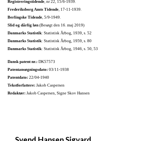
Registreringstidende
, nr 22, 15/6-1939.
Frederiksborg Amts Tidende
, 17-11-1939.
Berlingske Tidende
, 5/9-1949.
Slid og dårlig løn
(Besøgt den 16. maj 2019)
Danmarks Statistik
: Statistisk Årbog, 1939, s. 52
Danmarks Statistik
: Statistisk Årbog, 1959, s. 80
Danmarks Statistik
: Statistisk Årbog, 1946, s. 50, 53
Dansk patent nr.:
DK57573
Patentansøgningsdato:
03/11-1938
Patentdato:
22/04-1940
Tekstforfattere:
Jakob Caspersen
Redaktør:
Jakob Caspersen, Signe Skov Hansen
Svend Hansen Sigvard