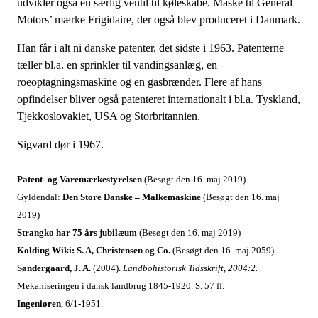
udvikler også en særlig ventil til køleskabe. Måske til General
Motors’ mærke Frigidaire, der også blev produceret i Danmark.
Han får i alt ni danske patenter, det sidste i 1963. Patenterne
tæller bl.a. en sprinkler til vandingsanlæg, en
roeoptagningsmaskine og en gasbrænder. Flere af hans
opfindelser bliver også patenteret internationalt i bl.a. Tyskland,
Tjekkoslovakiet, USA og Storbritannien.
Sigvard dør i 1967.
Patent- og Varemærkestyrelsen
(Besøgt den 16. maj 2019)
Gyldendal:
Den Store Danske – Malkemaskine
(Besøgt den 16. maj
2019)
Strangko har 75 års jubilæum
(Besøgt den 16. maj 2019)
Kolding Wiki: S. A, Christensen og Co.
(Besøgt den 16. maj 2059)
Søndergaard, J. A.
(2004).
Landbohistorisk Tidsskrift, 2004:2
.
Mekaniseringen i dansk landbrug 1845-1920.
S. 57 ff.
Ingeniøren
, 6/1-1951.