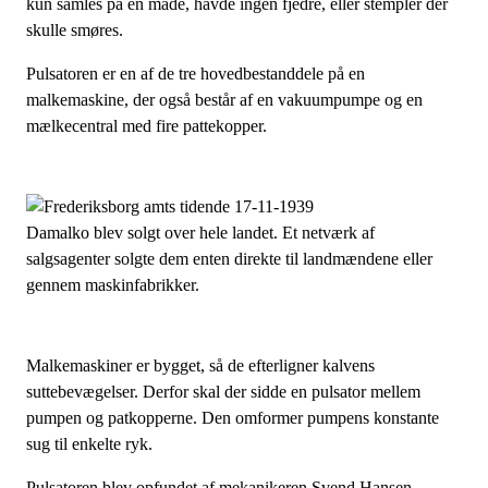
kun samles på én måde, havde ingen fjedre, eller stempler der
skulle smøres.
Pulsatoren er en af de tre hovedbestanddele på en
malkemaskine, der også består af en vakuumpumpe og en
mælkecentral med fire pattekopper.
Damalko blev solgt over hele landet. Et netværk af
salgsagenter solgte dem enten direkte til landmændene eller
gennem maskinfabrikker.
Malkemaskiner er bygget, så de efterligner kalvens
suttebevægelser. Derfor skal der sidde en pulsator mellem
pumpen og patkopperne. Den omformer pumpens konstante
sug til enkelte ryk.
Pulsatoren blev opfundet af mekanikeren Svend Hansen