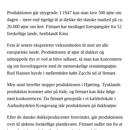
Produktionen går strygende. I 1947 kan man lave 500 øjne om
dagen – mere end rigeligt til at dække det danske marked på ca.
20.000 øjne om året. Firmaet har modtaget forespørgsler fra 52
forskellige lande, heriblandt Kina
Fem år senere eksporterer virksomheden til stort set alle
europæiske lande. Produktionen af øjne til dukker og
udstoppede dyr er ved at blive udfaset, så man kan koncentrere
sig om hovedopgaven med de menneskelige erstatningsøjne.
Rud Hansen havde i mellemtiden købt Zacchi ud af firmaet.
Men snart herefter stopper produktionen i Hjørring. Tysklands
produktion kommer atter på fode, og firmaet kan ikke følge
med konkurrencen. Da firmaet genopstår i et kælderlokale i
Aarhusbydelen Kongsvang står produktionen på dukkeøjne.
Efter de danske dukkeproducenter forsvinder, går produktionen
over til alskens forskellige plastikvarer. Firmaet sadler om fra at