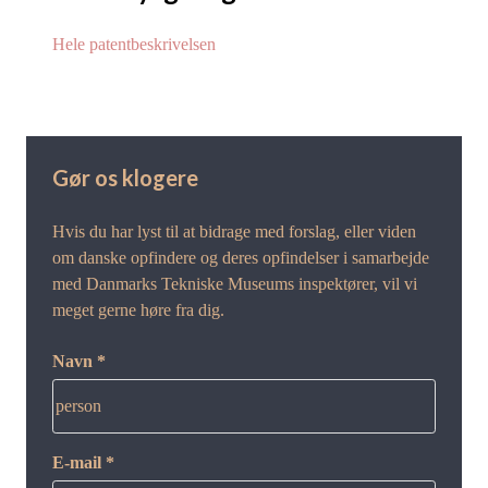
Hele patentbeskrivelsen
Gør os klogere
Hvis du har lyst til at bidrage med forslag, eller viden
om danske opfindere og deres opfindelser i samarbejde
med Danmarks Tekniske Museums inspektører, vil vi
meget gerne høre fra dig.
Navn *
person
E-mail *