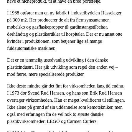
have ét nicheprodukt, til at have en bred portefølje.
I 1968 opfører man en ny fabrik i industribydelen Hasselager
på 300 m
2
. Her producerer de alt fra fjernsynsantenner,
møbelsko og gasflaskepropper til gardinstangstilbehør,
dørhåndtag og plastikartikler til hospitaler. Der er nu ansat otte
kvinder i produktionen, som betjener lige så mange
fuldautomatiske maskiner.
Det er en temmelig usædvanlig udvikling i den danske
plasticindustri. Her gik udvikling som regel den anden vej –
mod færre, mere specialiserede produkter.
Ikke desto mindre går det fint for virksomheden lang tid endnu.
I 1973 dør Svend Rud Hansen, og hans søn Erik Rud Hansen
overtager virksomheden. Han er meget kvalificeret til stillingen.
Ikke alene på grund af sin uddannelse som kemotekniker, men
også med erfaringen fra de vel nok to største danske
plastikvirksomheder: LEGO og Carmen Curlers.