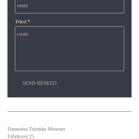
email
Tekst *
create
SEND BESKED
Danmarks Tekniske Museum
Fabriksvej 25