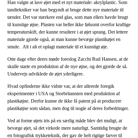
Han valgte at lave øjet med et nyt materiale: akrylplastic. Som
tandtekniker var han begyndt at bruge dette nye materiale til
tænder. Det var stærkere end glas, som man ellers havde brugt
til kunstige øjne. Plasten var heller ikke følsomt overfor kraftige
temperaturskift, der kunne resultere i at øjet sprang. Det lettere
materiale gjorde også, at man kunne bevæge plastikøjet en
smule. Alt i alt et oplagt materiale til et kunstigt øje.
Otte dage efter deres møde foreslog Zacchi Rud Hansen, at de
skulle starte en produktion af de nye øjne, og det gjorde de så.
Undervejs udviklede de øjet yderligere.
Hvad opfinderne ikke vidste var, at der allerede foregik
eksperimenter i USA og Storbritannien med produktion af
plastikøjne. Derfor kunne de ikke få patent på at producere
plastikøjne som sådan, men dog til nogle af deres forbedringer.
Ved at forme øjets iris på en særlig måde blev det muligt, at
bevæge øjet, så det virkede mere naturligt. Samtidig brugte de
en fotografisk trykketeknik, der gav de helt rigtige farver til