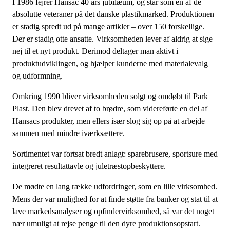
I 1986 fejrer Hansac 40 års jubilæum, og står som en af de
absolutte veteraner på det danske plastikmarked. Produktionen
er stadig spredt ud på mange artikler – over 150 forskellige.
Der er stadig otte ansatte. Virksomheden lever af aldrig at sige
nej til et nyt produkt. Derimod deltager man aktivt i
produktudviklingen, og hjælper kunderne med materialevalg
og udformning.
Omkring 1990 bliver virksomheden solgt og omdøbt til Park
Plast. Den blev drevet af to brødre, som videreførte en del af
Hansacs produkter, men ellers især slog sig op på at arbejde
sammen med mindre iværksættere.
Sortimentet var fortsat bredt anlagt: sparebrusere, sportsure med
integreret resultattavle og juletræstopbeskyttere.
De mødte en lang række udfordringer, som en lille virksomhed.
Mens der var mulighed for at finde støtte fra banker og stat til at
lave markedsanalyser og opfindervirksomhed, så var det noget
nær umuligt at rejse penge til den dyre produktionsopstart.