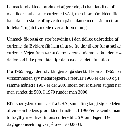
Unmack udviklede produktet afgørende, da han fandt ud af, at
man ikke skulle sætte curlerne i vådt, men i tørt hår. Idéen fik
han, da han skulle afprøve dem på en dame med “sådan et tørt
lortehår”, og det virkede over al forventning.
Unmack fik også en stor betydning i den tidlige udbredelse af
curlerne, da Bybjerg fik ham til at gå fra dør til dør for at sælge
curlerne. Vejen frem var at demonstrere curlerne på kunderne –
de forstod ikke produktet, før de havde set det i funktion.
Fra 1965 begynder udviklingen at gå stærkt. I februar 1965 har
virksomheden syv medarbejdere, i februar 1966 er der 60 og i
samme måned i 1967 er der 200. Inden det er blevet august har
man rundet de 500. I 1970 runder man 3000.
Efterspørgslen kom især fra USA, som aftog langt størstedelen
af virksomhedens produkter. I midten af 1960’erne sendte man
to fragtfly med hver ti tons curlere til USA om dagen. Den
daglige omsætning var på over 500.000 kr.