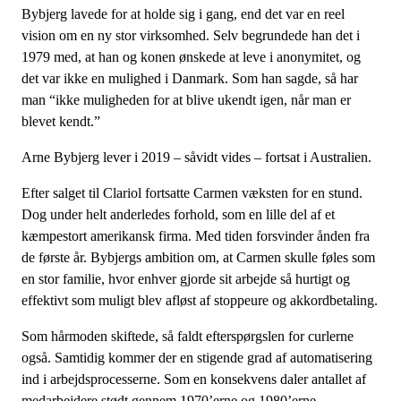
Bybjerg lavede for at holde sig i gang, end det var en reel
vision om en ny stor virksomhed. Selv begrundede han det i
1979 med, at han og konen ønskede at leve i anonymitet, og
det var ikke en mulighed i Danmark. Som han sagde, så har
man “ikke muligheden for at blive ukendt igen, når man er
blevet kendt.”
Arne Bybjerg lever i 2019 – såvidt vides – fortsat i Australien.
Efter salget til Clariol fortsatte Carmen væksten for en stund.
Dog under helt anderledes forhold, som en lille del af et
kæmpestort amerikansk firma. Med tiden forsvinder ånden fra
de første år. Bybjergs ambition om, at Carmen skulle føles som
en stor familie, hvor enhver gjorde sit arbejde så hurtigt og
effektivt som muligt blev afløst af stoppeure og akkordbetaling.
Som hårmoden skiftede, så faldt efterspørgslen for curlerne
også. Samtidig kommer der en stigende grad af automatisering
ind i arbejdsprocesserne. Som en konsekvens daler antallet af
medarbejdere stødt gennem 1970’erne og 1980’erne.