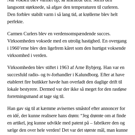
langsomt størknede, så afgav den temperaturen til curleren.
Den forblev stabilt varm i så lang tid, at krøllerne blev helt
perfekte.
Carmen Curlers blev en verdensomspændende succes.
Virksomheden voksede med en utrolig hastighed. En overgang
i 1960’erne blev den ligefrem kåret som den hurtigst voksende
virksomhed i verden.
Virksomheden blev stiftet i 1963 af Arne Bybjerg. Han var en
succesfuld radio- og tv-forhandler i Kalundborg. Efter at have
etableret fire butikker havde han overladt den daglige drift til
lokale bestyrere. Dermed var der ikke så meget for den rastløse
forretningsmand at tage sig til.
Han gav sig til at kæmme avisernes småstof efter annoncer for
en idé, der kunne realisere hans drøm: “Jeg drømte om at finde
en artikel, jeg kunne udvikle med patent på – fabrikere den og
sælge den over hele verden! Det var det største mål, man kunne