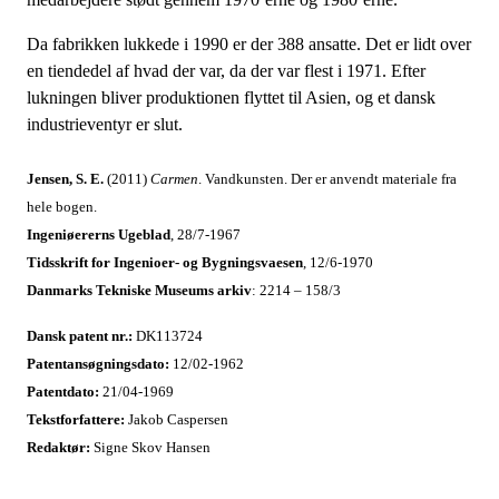
Da fabrikken lukkede i 1990 er der 388 ansatte. Det er lidt over
en tiendedel af hvad der var, da der var flest i 1971. Efter
lukningen bliver produktionen flyttet til Asien, og et dansk
industrieventyr er slut.
Jensen, S. E.
(2011)
Carmen
. Vandkunsten. Der er anvendt materiale fra
hele bogen.
Ingeniøererns Ugeblad
, 28/7-1967
Tidsskrift for Ingenioer- og Bygningsvaesen
, 12/6-1970
Danmarks Tekniske Museums arkiv
: 2214 – 158/3
Dansk patent nr.:
DK113724
Patentansøgningsdato:
12/02-1962
Patentdato:
21/04-1969
Tekstforfattere:
Jakob Caspersen
Redaktør:
Signe Skov Hansen