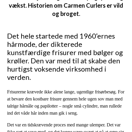
vækst. Historien om Carmen Curlers er vild
og broget.
Det hele startede med 1960’ernes
hårmode, der dikterede
kunstfærdige frisurer med bølger og
krøller. Den var med til at skabe den
hurtigst voksende virksomhed i
verden.
Frisurerne krævede ikke alene lange, ugentlige frisørbesøg. For
at bevare den kostbare frisure gennem hele ugen sov man med
talrige hårnåle og papilotter – nogle små cylindre, man rullede
ind det våde hår inden man gik i seng.
Det var en tidskrævende proces med mange ulemper. Det var
ikke rart at sove med, og det kunne være svært at nå at gøre sig