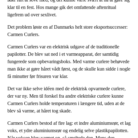
klar til en fest. Hos mange gik det omfattende aftenritual
ligefrem ud over sexlivet.
Det problem løste en af Danmarks helt store eksportsuccesser:
Carmen Curlers.
Carmen Curlers var en elektrisk udgave af de traditionelle
papilotter. De blev sat ned i et varmeapparat, der samtidig
fungerede som opbevaringsboks. Med varme curlere behøvede
man ikke at gøre håret vådt først, og de skulle kun sidde i nogle
få minutter før frisuren var klar.
Det var ikke selve idéen med de elektrisk opvarmede curlere,
der var ny. Men til forskel fra andre elektriske curlere kunne
Carmen Curlers holde temperaturen i længere tid, uden at de
blev så varme, at håret tog skade.
Carmen Curlers bestod af fire lag: et indre aluminiumsrør, et lag
voks, et ydre aluminiumsrør og endelig selve plastikpapilotten.
Når voksen blev varmet op, så smeltede den. Mens den