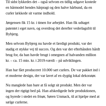
Til sidst lykkedes det – også selvom en tidlig udgave kostede
en hårmodel hendes hårpragt og den halve hårbund, da en
curler lækkede sit varme indhold.
Jørgensen fik 15 kr. i timen for arbejdet. Han fik udtaget
patentet i eget navn, og overdrog det derefter vederlagsfrit til
Bybjerg.
Men selvom Bybjerg nu havde et færdigt produkt, var der
stadig et stykke vej til succes. Og den var der efterhånden hårdt
brug for, da han havde brugt i omegnen af halvanden million
kr. – ca. 15 mio. kr. i 2019-værdi – på udviklingen.
Han har fået produceret 10.000 sæt curlers. De var pakket ind i
et moderne design, der var lavet af en dygtig lokal dekoratør.
Nu manglede han bare at få solgt sit produkt. Men der var
ingen der rigtigt bed på. Han afskedigede hele produktionen,
og hyrede i stedet en frisør, Søren Unmack, til at hjælpe med at
sælge curlerne.