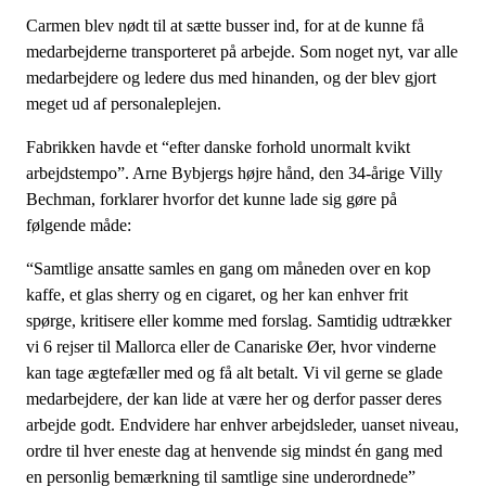
Carmen blev nødt til at sætte busser ind, for at de kunne få
medarbejderne transporteret på arbejde. Som noget nyt, var alle
medarbejdere og ledere dus med hinanden, og der blev gjort
meget ud af personaleplejen.
Fabrikken havde et “efter danske forhold unormalt kvikt
arbejdstempo”. Arne Bybjergs højre hånd, den 34-årige Villy
Bechman, forklarer hvorfor det kunne lade sig gøre på
følgende måde:
“Samtlige ansatte samles en gang om måneden over en kop
kaffe, et glas sherry og en cigaret, og her kan enhver frit
spørge, kritisere eller komme med forslag. Samtidig udtrækker
vi 6 rejser til Mallorca eller de Canariske Øer, hvor vinderne
kan tage ægtefæller med og få alt betalt. Vi vil gerne se glade
medarbejdere, der kan lide at være her og derfor passer deres
arbejde godt. Endvidere har enhver arbejdsleder, uanset niveau,
ordre til hver eneste dag at henvende sig mindst én gang med
en personlig bemærkning til samtlige sine underordnede”