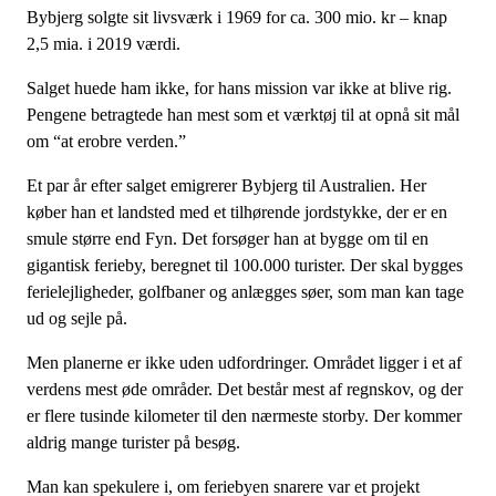
Bybjerg solgte sit livsværk i 1969 for ca. 300 mio. kr – knap
2,5 mia. i 2019 værdi.
Salget huede ham ikke, for hans mission var ikke at blive rig.
Pengene betragtede han mest som et værktøj til at opnå sit mål
om “at erobre verden.”
Et par år efter salget emigrerer Bybjerg til Australien. Her
køber han et landsted med et tilhørende jordstykke, der er en
smule større end Fyn. Det forsøger han at bygge om til en
gigantisk ferieby, beregnet til 100.000 turister. Der skal bygges
ferielejligheder, golfbaner og anlægges søer, som man kan tage
ud og sejle på.
Men planerne er ikke uden udfordringer. Området ligger i et af
verdens mest øde områder. Det består mest af regnskov, og der
er flere tusinde kilometer til den nærmeste storby. Der kommer
aldrig mange turister på besøg.
Man kan spekulere i, om feriebyen snarere var et projekt