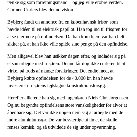
tænke sig som forretningsmand – og jeg ville erobre verden.
Carmen Curlers blev denne vision.”
Bybjerg fandt en annonce fra en københavnsk frisør, som
havde idéen til en elektrisk papillot. Han tog ind til frisøren for
at se nærmere på opfindelsen. Da han kom hjem var han helt
sikker på, at han ikke ville spilde sine penge på den opfindelse.
Men alligevel blev han usikker dagen efter, og indlader sig på
et samarbejde med frisøren. Denne får dog ikke curleren til at
virke, på trods af mange forsikringer. Det endte med, at
Bybjerg købte opfindelsen for de 40.000 kr. han havde
investeret i frisørens fejlslagne konstruktionsforsøg.
Herefter allierede han sig med ingeniøren Niels Chr. Jørgensen.
Og nu begyndte opfindelsens store vanskeligheder for alvor at
åbenbare sig. Det var ikke nogen nem sag at arbejde med de
indre aluminiumsrør. De var besværlige at lime, de skulle
renses kemisk, og så udvidede de sig under opvarmning.