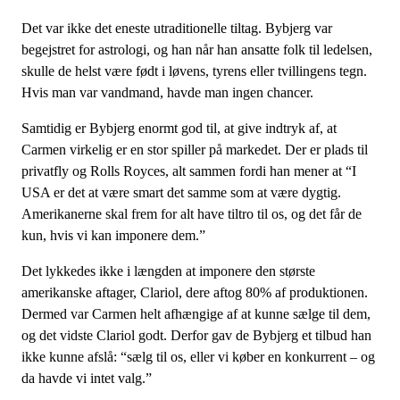
Det var ikke det eneste utraditionelle tiltag. Bybjerg var
begejstret for astrologi, og han når han ansatte folk til ledelsen,
skulle de helst være født i løvens, tyrens eller tvillingens tegn.
Hvis man var vandmand, havde man ingen chancer.
Samtidig er Bybjerg enormt god til, at give indtryk af, at
Carmen virkelig er en stor spiller på markedet. Der er plads til
privatfly og Rolls Royces, alt sammen fordi han mener at “I
USA er det at være smart det samme som at være dygtig.
Amerikanerne skal frem for alt have tiltro til os, og det får de
kun, hvis vi kan imponere dem.”
Det lykkedes ikke i længden at imponere den største
amerikanske aftager, Clariol, dere aftog 80% af produktionen.
Dermed var Carmen helt afhængige af at kunne sælge til dem,
og det vidste Clariol godt. Derfor gav de Bybjerg et tilbud han
ikke kunne afslå: “sælg til os, eller vi køber en konkurrent – og
da havde vi intet valg.”