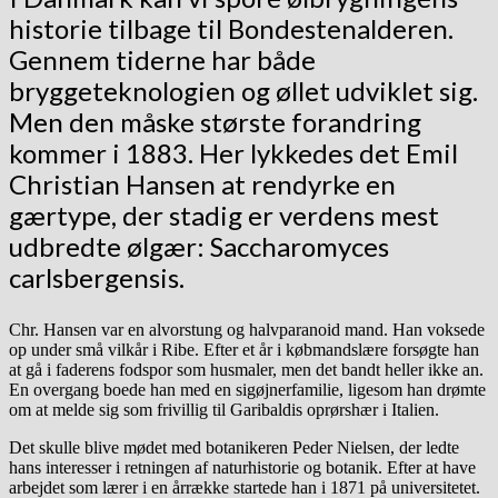
historie tilbage til Bondestenalderen.
Gennem tiderne har både
bryggeteknologien og øllet udviklet sig.
Men den måske største forandring
kommer i 1883. Her lykkedes det Emil
Christian Hansen at rendyrke en
gærtype, der stadig er verdens mest
udbredte ølgær: Saccharomyces
carlsbergensis.
Chr. Hansen var en alvorstung og halvparanoid mand. Han voksede
op under små vilkår i Ribe. Efter et år i købmandslære forsøgte han
at gå i faderens fodspor som husmaler, men det bandt heller ikke an.
En overgang boede han med en sigøjnerfamilie, ligesom han drømte
om at melde sig som frivillig til Garibaldis oprørshær i Italien.
Det skulle blive mødet med botanikeren Peder Nielsen, der ledte
hans interesser i retningen af naturhistorie og botanik. Efter at have
arbejdet som lærer i en årrække startede han i 1871 på universitetet.