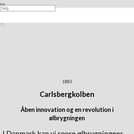
1883
Carlsbergkolben
Åben innovation og en revolution i
ølbrygningen
I Danmark kan vi spore ølbrygningens