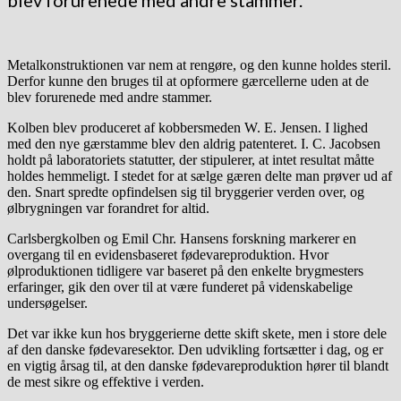
Metalkonstruktionen var nem at rengøre, og den kunne holdes steril.
Derfor kunne den bruges til at opformere gærcellerne uden at de
blev forurenede med andre stammer.
Kolben blev produceret af kobbersmeden W. E. Jensen. I lighed
med den nye gærstamme blev den aldrig patenteret. I. C. Jacobsen
holdt på laboratoriets statutter, der stipulerer, at intet resultat måtte
holdes hemmeligt. I stedet for at sælge gæren delte man prøver ud af
den. Snart spredte opfindelsen sig til bryggerier verden over, og
ølbrygningen var forandret for altid.
Carlsbergkolben og Emil Chr. Hansens forskning markerer en
overgang til en evidensbaseret fødevareproduktion. Hvor
ølproduktionen tidligere var baseret på den enkelte brygmesters
erfaringer, gik den over til at være funderet på videnskabelige
undersøgelser.
Det var ikke kun hos bryggerierne dette skift skete, men i store dele
af den danske fødevaresektor. Den udvikling fortsætter i dag, og er
en vigtig årsag til, at den danske fødevareproduktion hører til blandt
de mest sikre og effektive i verden.