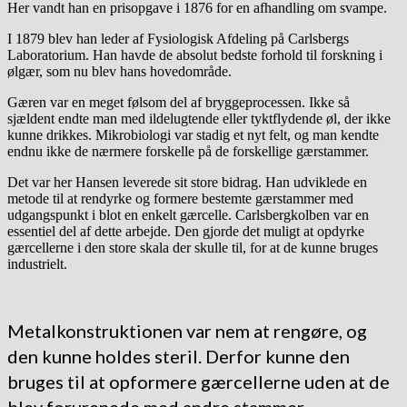
Her vandt han en prisopgave i 1876 for en afhandling om svampe.
I 1879 blev han leder af Fysiologisk Afdeling på Carlsbergs
Laboratorium. Han havde de absolut bedste forhold til forskning i
ølgær, som nu blev hans hovedområde.
Gæren var en meget følsom del af bryggeprocessen. Ikke så
sjældent endte man med ildelugtende eller tyktflydende øl, der ikke
kunne drikkes. Mikrobiologi var stadig et nyt felt, og man kendte
endnu ikke de nærmere forskelle på de forskellige gærstammer.
Det var her Hansen leverede sit store bidrag. Han udviklede en
metode til at rendyrke og formere bestemte gærstammer med
udgangspunkt i blot en enkelt gærcelle. Carlsbergkolben var en
essentiel del af dette arbejde. Den gjorde det muligt at opdyrke
gærcellerne i den store skala der skulle til, for at de kunne bruges
industrielt.
Metalkonstruktionen var nem at rengøre, og
den kunne holdes steril. Derfor kunne den
bruges til at opformere gærcellerne uden at de
blev forurenede med andre stammer.