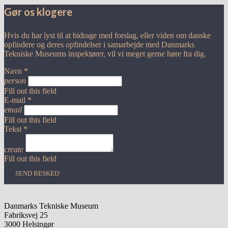
Gør os klogere
Hvis du har lyst til at bidrage med forslag, eller viden om danske
opfindere og deres opfindelser i samarbejde med Danmarks
Tekniske Museums inspektører, vil vi meget gerne høre fra dig.
Navn *
person
Fill out this field
E-mail *
email
Fill out this field
Tekst *
create
Fill out this field
SEND BESKED
Danmarks Tekniske Museum
Fabriksvej 25
3000 Helsingør